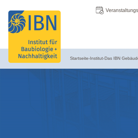
Veranstaltung
Startseite
Institut
Das IBN Gebäud
›
›