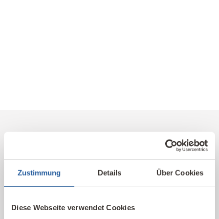
Arnoud, Absolvent 2026
Kostenlos informieren und
Zustimmung
Details
Über Cookies
ausprobieren
Diese Webseite verwendet Cookies