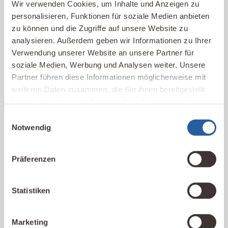
Wir verwenden Cookies, um Inhalte und Anzeigen zu
personalisieren, Funktionen für soziale Medien anbieten
Info-Webinar
zu können und die Zugriffe auf unsere Website zu
analysieren. Außerdem geben wir Informationen zu Ihrer
In unserem kostenfreien Info-Webinar „Wie werde ich
Verwendung unserer Website an unsere Partner für
Baubiologe IBN?“ erfahre in rund 60 Minuten die
soziale Medien, Werbung und Analysen weiter. Unsere
wichtigsten Daten und Fakten zur Baubiologie, über
Partner führen diese Informationen möglicherweise mit
unseren Fernlehrgang und die anschließenden
weiteren Daten zusammen, die Sie ihnen bereitgestellt
beruflichen Möglichkeiten.
haben oder die sie im Rahmen Ihrer Nutzung der Dienste
gesammelt haben.
Einwilligungsauswahl
Notwendig
Präferenzen
kostenfreies
Fernlehrgang
Info-Webinar
Statistiken
Marketing