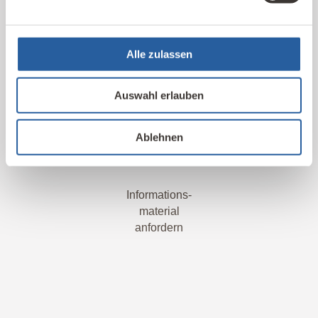
Alle zulassen
Informationsmaterial
Neugierig? Wirf einen unverbindlichen Blick in unseren
Auswahl erlauben
Kurs 03 Raumklima:
Online-Lernplattform und optionale Druckausgabe.
Ablehnen
Informations-
material
anfordern