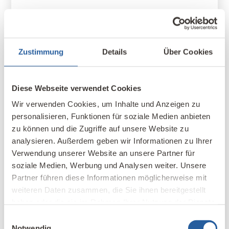
Zustimmung
Details
Über Cookies
27. April 2026
Lehmbackofen im Freien als
Diese Webseite verwendet Cookies
Kommunikationsmittelpunkt
Wir verwenden Cookies, um Inhalte und Anzeigen zu
personalisieren, Funktionen für soziale Medien anbieten
zu können und die Zugriffe auf unsere Website zu
Für einen Lehm-Pizza/Brotbackofen brauchen Sie
analysieren. Außerdem geben wir Informationen zu Ihrer
nur eine Fläche von ca. 2 - 3 Quadratmeter. Haben
Verwendung unserer Website an unsere Partner für
Sie einen Garten, ein Stück Rasen, eine Wiese
soziale Medien, Werbung und Analysen weiter. Unsere
oder einen Hof? Dann besitzen Sie die
Partner führen diese Informationen möglicherweise mit
Voraussetzung für einen einzigartigen
weiteren Daten zusammen, die Sie ihnen bereitgestellt
Kommunikationsmittelpunkt. Der Autor baut im
haben oder die sie im Rahmen Ihrer Nutzung der Dienste
Rahmen seiner Lehm-Praxis-Kurse mit den
gesammelt haben.
Einwilligungsauswahl
Kursteilnehmer*innen immer auch einen Lehm-
Notwendig