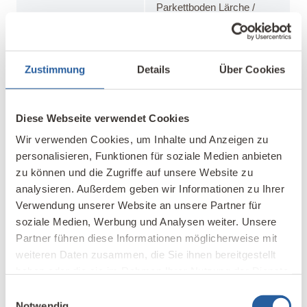
Parkettboden Lärche /
Holzkonstruktion,
Liaporschüttung als
Dämmung,
Zustimmung
Details
Über Cookies
Massivholzdielen aus
Tanne
Aufbau
Stahlbetondecken weiß
Diese Webseite verwendet Cookies
Zwischendecken
gestrichen /
Wir verwenden Cookies, um Inhalte und Anzeigen zu
(von unten nach oben)
Holzbalkendecken,
personalisieren, Funktionen für soziale Medien anbieten
SteicoFloor,
zu können und die Zugriffe auf unsere Website zu
Massivholzdielen aus
analysieren. Außerdem geben wir Informationen zu Ihrer
Tanne / Holzbalkendecken,
Verwendung unserer Website an unsere Partner für
SteicoFloor, Parkettboden
soziale Medien, Werbung und Analysen weiter. Unsere
Lärche
Partner führen diese Informationen möglicherweise mit
weiteren Daten zusammen, die Sie ihnen bereitgestellt
Fenster, Türen
Dreh-Kipp Fenster Duo
haben oder die sie im Rahmen Ihrer Nutzung der Dienste
Holz-Lärche / Historische
gesammelt haben.
Fenster aus Fichte
Einwilligungsauswahl
Notwendig
rekonstruiert / Historische