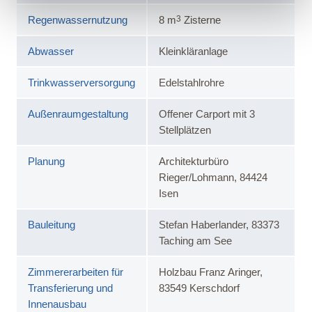
3
Regenwassernutzung
8 m
Zisterne
Abwasser
Kleinkläranlage
Trinkwasserversorgung
Edelstahlrohre
Außenraumgestaltung
Offener Carport mit 3
Stellplätzen
Planung
Architekturbüro
Rieger/Lohmann, 84424
Isen
Bauleitung
Stefan Haberlander, 83373
Taching am See
Zimmererarbeiten für
Holzbau Franz Aringer,
Transferierung und
83549 Kerschdorf
Innenausbau