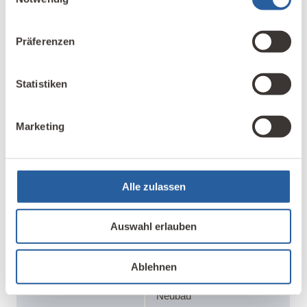
Fenster (Fichte)
wiederinstandgesetzt /
Präferenzen
Hauseingangstüren Eiche /
Tor zu Tenne aus Lärche /
Innentüren aus Tanne
Statistiken
glattastig, Bretttüren Fichte
mit Gratleiste,
Füllungstüren Fichte 4-teilig
Marketing
2
Energiebedarf
98,20 kWh/m
a =
Energieeffizienzklasse C
Alle zulassen
Wärmeerzeuger
Pellet-Zentralheizung
Auswahl erlauben
Wärmeverteilung
Wandheizung,
Fußbodenheizung,
Heizkörper, für Holzofen
Ablehnen
vorbereitet in Alt- und
Neubau