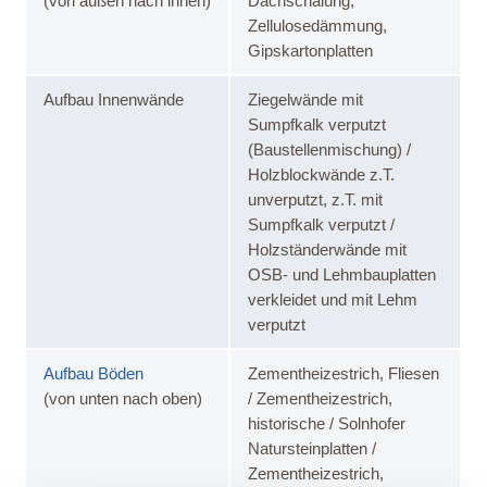
(von außen nach innen)
Dachschalung,
Zellulosedämmung,
Gipskartonplatten
Aufbau Innenwände
Ziegelwände mit
Sumpfkalk verputzt
(Baustellenmischung) /
Holzblockwände z.T.
unverputzt, z.T. mit
Sumpfkalk verputzt /
Holzständerwände mit
OSB- und Lehmbauplatten
verkleidet und mit Lehm
verputzt
Aufbau Böden
Zementheizestrich, Fliesen
(von unten nach oben)
/ Zementheizestrich,
historische / Solnhofer
Natursteinplatten /
Zementheizestrich,