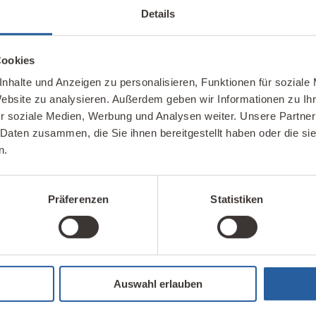
Details
Cookies
nhalte und Anzeigen zu personalisieren, Funktionen für soziale
Website zu analysieren. Außerdem geben wir Informationen zu I
r soziale Medien, Werbung und Analysen weiter. Unsere Partner
 Daten zusammen, die Sie ihnen bereitgestellt haben oder die s
n.
Unser Kompete
Präferenzen
Statistiken
Möglichkeiten für
Hier finden Sie unsere 
haltiges Bauen und
Kontakte im In- und Aus
Auswahl erlauben
IBN Beratungsst