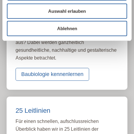
Über die Baubiologie
Auswahl erlauben
Die Baubiologie beschäftigt sich mit der
Beziehung zwischen Menschen und ihrer
gebauten Umwelt. Wie wirken sich Gebäude,
Ablehnen
Baustoffe und Architektur auf Mensch und Natur
aus? Dabei werden ganzheitlich
gesundheitliche, nachhaltige und gestalterische
Aspekte betrachtet.
Baubiologie kennenlernen
25 Leitlinien
Für einen schnellen, aufschlussreichen
Überblick haben wir in 25 Leitlinien der