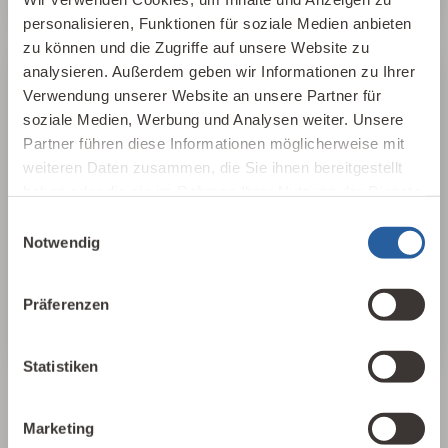
personalisieren, Funktionen für soziale Medien anbieten
zu können und die Zugriffe auf unsere Website zu
analysieren. Außerdem geben wir Informationen zu Ihrer
25 Leitlinien
Verwendung unserer Website an unsere Partner für
soziale Medien, Werbung und Analysen weiter. Unsere
Für einen schnellen, aufschlussreichen
Partner führen diese Informationen möglicherweise mit
Überblick haben wir in 25 Leitlinien der
weiteren Daten zusammen, die Sie ihnen bereitgestellt
Baubiologie die wichtigsten Parameter
haben oder die sie im Rahmen Ihrer Nutzung der Dienste
herausgearbeitet, sortiert und
gesammelt haben.
Einwilligungsauswahl
zusammengefasst. In 17 Sprachen, als PDF oder
Notwendig
als Plakat erhältlich.
Präferenzen
25 Leitlinien ansehen
Statistiken
Marketing