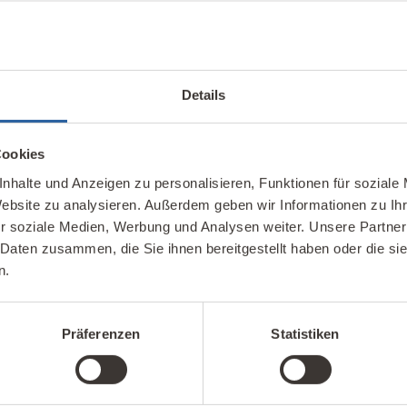
Details
Sie brauchen noch Zeit
Einfach verlängern!
Cookies
nhalte und Anzeigen zu personalisieren, Funktionen für soziale
Website zu analysieren. Außerdem geben wir Informationen zu I
in Form des Online-Abos gebucht und bezahlt hab
r soziale Medien, Werbung und Analysen weiter. Unsere Partner
 Daten zusammen, die Sie ihnen bereitgestellt haben oder die s
ei bzw. lassen den bestehenden Zugang weiterlauf
n.
Präferenzen
Statistiken
Verlängerung buchen