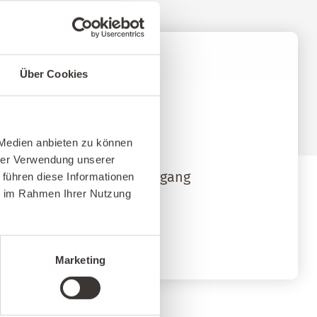
Über Cookies
?
 Medien anbieten zu können
hrer Verwendung unserer
en, schalten wir Ihren Zugang
 führen diese Informationen
ie im Rahmen Ihrer Nutzung
en.
Marketing