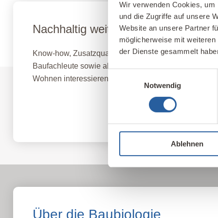
Wir verwenden Cookies, um I
und die Zugriffe auf unsere 
Nachhaltig weiterbilden
Website an unsere Partner fü
möglicherweise mit weiteren
der Dienste gesammelt habe
Know-how, Zusatzqualifikationen und neue berufliche 
Baufachleute sowie alle, die sich für gesundes, nach
Einwilligungsauswahl
Wohnen interessieren.
Notwendig
Fernlehrgang Baubiologie IBN
Ablehnen
Über die Baubiologie