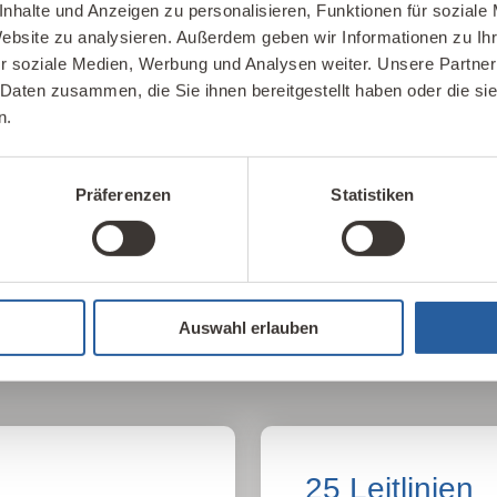
nhalte und Anzeigen zu personalisieren, Funktionen für soziale
Website zu analysieren. Außerdem geben wir Informationen zu I
Unser Kompete
r soziale Medien, Werbung und Analysen weiter. Unsere Partner
 Daten zusammen, die Sie ihnen bereitgestellt haben oder die s
n.
Möglichkeiten für
Hier finden Sie unsere 
haltiges Bauen und
Kontakte im In- und Aus
Präferenzen
Statistiken
IBN Beratungsst
Auswahl erlauben
25 Leitlinien