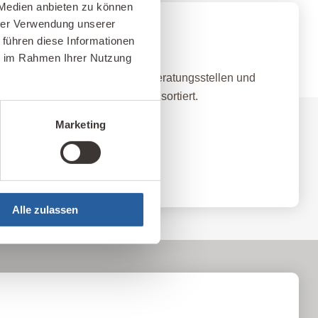
 Medien anbieten zu können
hrer Verwendung unserer
nz-Netzwerk
 führen diese Informationen
ie im Rahmen Ihrer Nutzung
qualifizierten Baubiologischen Beratungsstellen und
land nach Standort und Themen sortiert.
Marketing
ellen
Alle zulassen