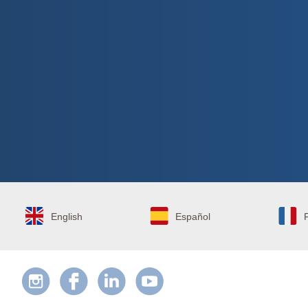
English
Español