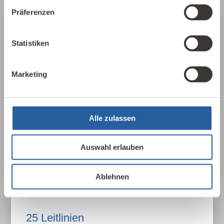
Präferenzen
Über die Baubiologie
Statistiken
Die Baubiologie beschäftigt sich mit der
Beziehung zwischen Menschen und ihrer
Marketing
gebauten Umwelt. Wie wirken sich Gebäude,
Baustoffe und Architektur auf Mensch und Natur
aus? Dabei werden ganzheitlich
gesundheitliche, nachhaltige und gestalterische
Alle zulassen
Aspekte betrachtet.
Auswahl erlauben
Baubiologie kennenlernen
Ablehnen
25 Leitlinien