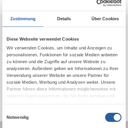
Fernlehrgang Baubiologie IBN
Zustimmung
Details
Über Cookies
Unser Kompetenz-Netzwerk
Diese Webseite verwendet Cookies
Wir verwenden Cookies, um Inhalte und Anzeigen zu
Hier finden Sie unsere qualifizierten
personalisieren, Funktionen für soziale Medien anbieten
Baubiologischen Beratungsstellen und Kontakte
zu können und die Zugriffe auf unsere Website zu
im In- und Ausland nach Standort und Themen
analysieren. Außerdem geben wir Informationen zu Ihrer
sortiert.
Verwendung unserer Website an unsere Partner für
soziale Medien, Werbung und Analysen weiter. Unsere
IBN Beratungsstellen
Partner führen diese Informationen möglicherweise mit
weiteren Daten zusammen, die Sie ihnen bereitgestellt
haben oder die sie im Rahmen Ihrer Nutzung der Dienste
gesammelt haben.
Einwilligungsauswahl
Notwendig