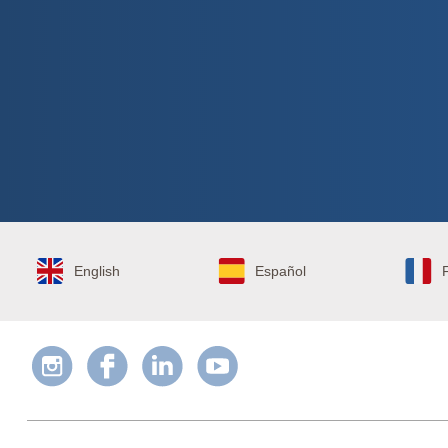
English
Español