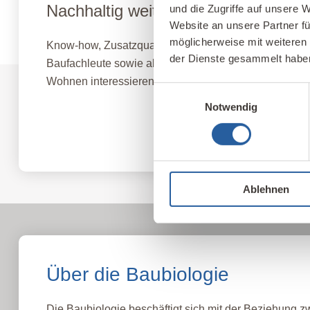
Nachhaltig weiterbilden
und die Zugriffe auf unsere 
Website an unsere Partner fü
möglicherweise mit weiteren
Know-how, Zusatzqualifikationen und neue berufliche 
der Dienste gesammelt habe
Baufachleute sowie alle, die sich für gesundes, nach
Wohnen interessieren.
Einwilligungsauswahl
Notwendig
Fernlehrgang Baubiologie IBN
Ablehnen
Über die Baubiologie
Die Baubiologie beschäftigt sich mit der Beziehung