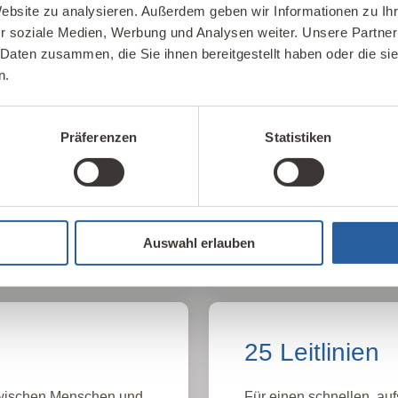
Unser Kompete
Website zu analysieren. Außerdem geben wir Informationen zu I
r soziale Medien, Werbung und Analysen weiter. Unsere Partner
 Daten zusammen, die Sie ihnen bereitgestellt haben oder die s
Möglichkeiten für
Hier finden Sie unsere 
n.
haltiges Bauen und
Kontakte im In- und Aus
Präferenzen
Statistiken
IBN Beratungsst
Auswahl erlauben
25 Leitlinien
 zwischen Menschen und
Für einen schnellen, auf