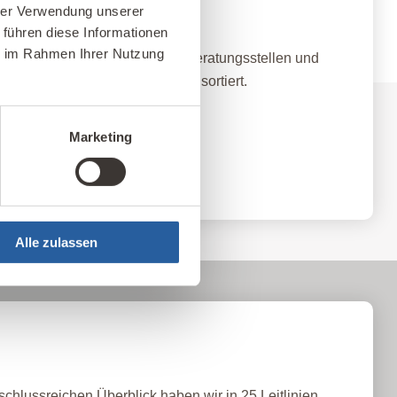
nz-Netzwerk
hrer Verwendung unserer
 führen diese Informationen
ie im Rahmen Ihrer Nutzung
qualifizierten Baubiologischen Beratungsstellen und
land nach Standort und Themen sortiert.
Marketing
ellen
Alle zulassen
schlussreichen Überblick haben wir in 25 Leitlinien