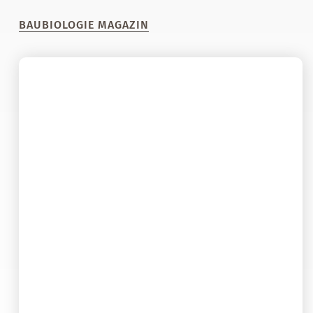
BAUBIOLOGIE MAGAZIN
01. Februar 2021
Wie Digitalisierung und
Mobilfunk zur Klimakrise
beitragen