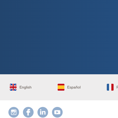
English
Español