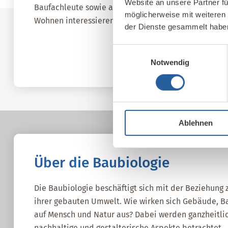
Website an unsere Partner fü
Baufachleute sowie alle, die sich für gesundes, nac
möglicherweise mit weiteren
Wohnen interessieren.
der Dienste gesammelt habe
Fernlehrgang Baubiologie IBN
Einwilligungsauswahl
Notwendig
Ablehnen
Über die Baubiologie
Die Baubiologie beschäftigt sich mit der Beziehun
ihrer gebauten Umwelt. Wie wirken sich Gebäude, Ba
auf Mensch und Natur aus? Dabei werden ganzheitlic
nachhaltige und gestalterische Aspekte betrachtet.