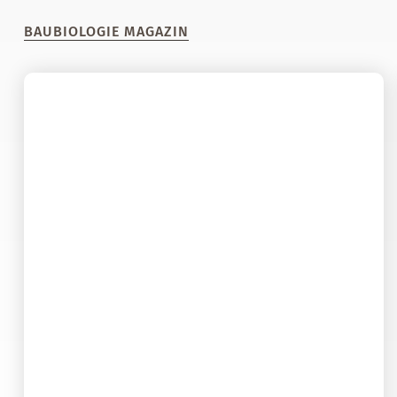
BAUBIOLOGIE MAGAZIN
25. März 2019
Schadstoffe in Holzrahmen-
Fertighäusern – Teil 1