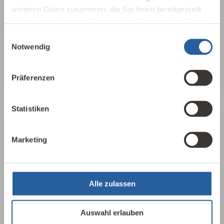
Baustoffe und Architektur auf Mensch und
weiteren Daten zusammen, die Sie ihnen bereitgestellt
Natur aus? Dabei werden ganzheitlich
haben oder die sie im Rahmen Ihrer Nutzung der Dienste
gesundheitliche, nachhaltige und
gesammelt haben.
Einwilligungsauswahl
gestalterische Aspekte betrachtet.
Notwendig
Baubiologie kennenlernen
Präferenzen
Statistiken
25 Leitlinien
Marketing
Für einen schnellen, aufschlussreichen
Überblick haben wir in 25 Leitlinien der
Baubiologie die wichtigsten Parameter
Alle zulassen
herausgearbeitet, sortiert und
zusammengefasst. In 17 Sprachen, als PDF
Auswahl erlauben
oder als Plakat erhältlich.