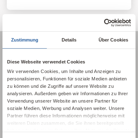
Zustimmung
Details
Über Cookies
Über die Baubiologie
Diese Webseite verwendet Cookies
Wir verwenden Cookies, um Inhalte und Anzeigen zu
Die Baubiologie beschäftigt sich mit der
personalisieren, Funktionen für soziale Medien anbieten
Beziehung zwischen Menschen und ihrer
zu können und die Zugriffe auf unsere Website zu
gebauten Umwelt. Wie wirken sich Gebäude,
analysieren. Außerdem geben wir Informationen zu Ihrer
Baustoffe und Architektur auf Mensch und
Verwendung unserer Website an unsere Partner für
Natur aus? Dabei werden ganzheitlich
soziale Medien, Werbung und Analysen weiter. Unsere
gesundheitliche, nachhaltige und
Partner führen diese Informationen möglicherweise mit
gestalterische Aspekte betrachtet.
weiteren Daten zusammen, die Sie ihnen bereitgestellt
haben oder die sie im Rahmen Ihrer Nutzung der Dienste
gesammelt haben.