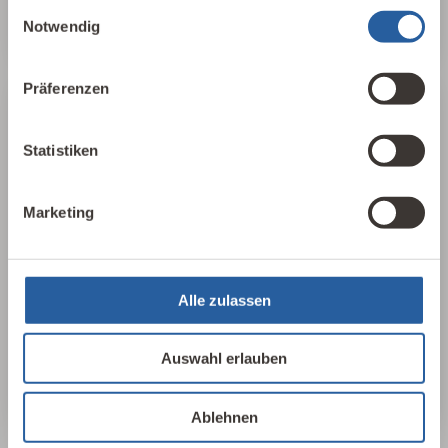
Baubiologie kennenlernen
Einwilligungsauswahl
Notwendig
Präferenzen
25 Leitlinien
Statistiken
Für einen schnellen, aufschlussreichen
Überblick haben wir in 25 Leitlinien der
Marketing
Baubiologie die wichtigsten Parameter
herausgearbeitet, sortiert und
zusammengefasst. In 17 Sprachen, als PDF
Alle zulassen
oder als Plakat erhältlich.
25 Leitlinien ansehen
Auswahl erlauben
Ablehnen