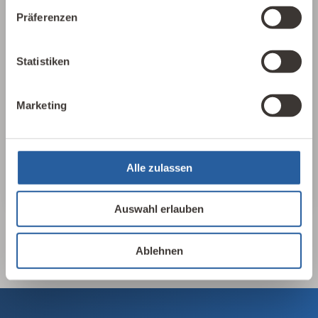
25 Leitlinien
Präferenzen
Für einen schnellen, aufschlussreichen
Überblick haben wir in 25 Leitlinien der
Statistiken
Baubiologie die wichtigsten Parameter
herausgearbeitet, sortiert und
Marketing
zusammengefasst. In 17 Sprachen, als PDF
oder als Plakat erhältlich.
25 Leitlinien ansehen
Alle zulassen
Auswahl erlauben
Ablehnen