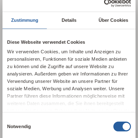
Zustimmung
Details
Über Cookies
Über die Baubiologie
Die Baubiologie beschäftigt sich mit der
Diese Webseite verwendet Cookies
Beziehung zwischen Menschen und ihrer
gebauten Umwelt. Wie wirken sich Gebäude,
Wir verwenden Cookies, um Inhalte und Anzeigen zu
Baustoffe und Architektur auf Mensch und
personalisieren, Funktionen für soziale Medien anbieten
Natur aus? Dabei werden ganzheitlich
zu können und die Zugriffe auf unsere Website zu
analysieren. Außerdem geben wir Informationen zu Ihrer
gesundheitliche, nachhaltige und
Verwendung unserer Website an unsere Partner für
gestalterische Aspekte betrachtet.
soziale Medien, Werbung und Analysen weiter. Unsere
Partner führen diese Informationen möglicherweise mit
Baubiologie kennenlernen
weiteren Daten zusammen, die Sie ihnen bereitgestellt
haben oder die sie im Rahmen Ihrer Nutzung der Dienste
gesammelt haben.
Einwilligungsauswahl
Notwendig