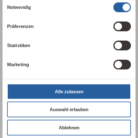
Einwilligungsauswahl
Notwendig
Präferenzen
25 Leitlinien
Statistiken
Für einen schnellen, aufschlussreichen
Überblick haben wir in 25 Leitlinien der
Marketing
Baubiologie die wichtigsten Parameter
herausgearbeitet, sortiert und
zusammengefasst. In 17 Sprachen, als PDF
Alle zulassen
oder als Plakat erhältlich.
Auswahl erlauben
25 Leitlinien ansehen
Ablehnen