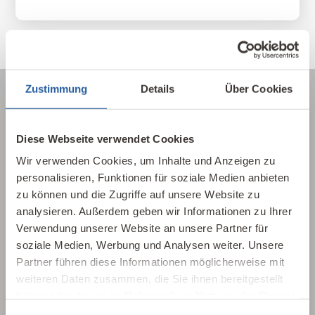
Zustimmung
Details
Über Cookies
Über die Baubiologie
Diese Webseite verwendet Cookies
Wir verwenden Cookies, um Inhalte und Anzeigen zu
Die Baubiologie beschäftigt sich mit der
personalisieren, Funktionen für soziale Medien anbieten
Beziehung zwischen Menschen und ihrer
zu können und die Zugriffe auf unsere Website zu
gebauten Umwelt. Wie wirken sich Gebäude,
analysieren. Außerdem geben wir Informationen zu Ihrer
Baustoffe und Architektur auf Mensch und
Verwendung unserer Website an unsere Partner für
Natur aus? Dabei werden ganzheitlich
soziale Medien, Werbung und Analysen weiter. Unsere
gesundheitliche, nachhaltige und
Partner führen diese Informationen möglicherweise mit
gestalterische Aspekte betrachtet.
weiteren Daten zusammen, die Sie ihnen bereitgestellt
haben oder die sie im Rahmen Ihrer Nutzung der Dienste
gesammelt haben.
Baubiologie kennenlernen