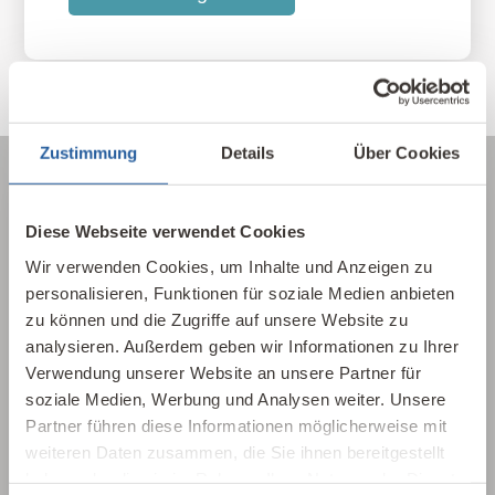
Zustimmung
Details
Über Cookies
Diese Webseite verwendet Cookies
Über die Baubiologie
Wir verwenden Cookies, um Inhalte und Anzeigen zu
Die Baubiologie beschäftigt sich mit der
personalisieren, Funktionen für soziale Medien anbieten
Beziehung zwischen Menschen und ihrer
zu können und die Zugriffe auf unsere Website zu
analysieren. Außerdem geben wir Informationen zu Ihrer
gebauten Umwelt. Wie wirken sich Gebäude,
Verwendung unserer Website an unsere Partner für
Baustoffe und Architektur auf Mensch und
soziale Medien, Werbung und Analysen weiter. Unsere
Natur aus? Dabei werden ganzheitlich
Partner führen diese Informationen möglicherweise mit
gesundheitliche, nachhaltige und
weiteren Daten zusammen, die Sie ihnen bereitgestellt
gestalterische Aspekte betrachtet.
haben oder die sie im Rahmen Ihrer Nutzung der Dienste