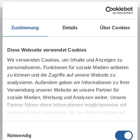
Zustimmung
Details
Über Cookies
Über die Baubiologie
Diese Webseite verwendet Cookies
Die Baubiologie beschäftigt sich mit der
Beziehung zwischen Menschen und ihrer
Wir verwenden Cookies, um Inhalte und Anzeigen zu
gebauten Umwelt. Wie wirken sich Gebäude,
personalisieren, Funktionen für soziale Medien anbieten
zu können und die Zugriffe auf unsere Website zu
Baustoffe und Architektur auf Mensch und
analysieren. Außerdem geben wir Informationen zu Ihrer
Natur aus? Dabei werden ganzheitlich
Verwendung unserer Website an unsere Partner für
gesundheitliche, nachhaltige und
soziale Medien, Werbung und Analysen weiter. Unsere
gestalterische Aspekte betrachtet.
Partner führen diese Informationen möglicherweise mit
weiteren Daten zusammen, die Sie ihnen bereitgestellt
Baubiologie kennenlernen
haben oder die sie im Rahmen Ihrer Nutzung der Dienste
gesammelt haben.
Einwilligungsauswahl
Notwendig