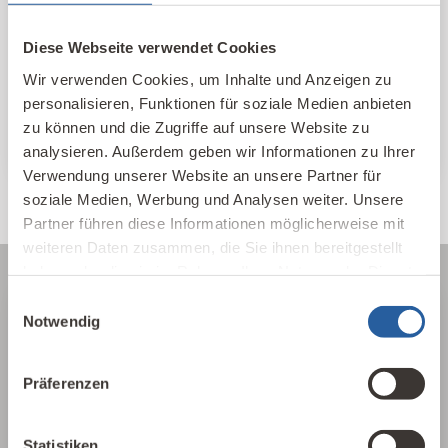
Baubiologischen Beratungsstellen und
Kontakte im In- und Ausland nach Standort
Diese Webseite verwendet Cookies
und Themen sortiert.
Wir verwenden Cookies, um Inhalte und Anzeigen zu
personalisieren, Funktionen für soziale Medien anbieten
IBN Beratungsstellen
zu können und die Zugriffe auf unsere Website zu
analysieren. Außerdem geben wir Informationen zu Ihrer
Verwendung unserer Website an unsere Partner für
soziale Medien, Werbung und Analysen weiter. Unsere
Partner führen diese Informationen möglicherweise mit
weiteren Daten zusammen, die Sie ihnen bereitgestellt
haben oder die sie im Rahmen Ihrer Nutzung der Dienste
gesammelt haben.
Einwilligungsauswahl
Notwendig
Über die Baubiologie
Die Baubiologie beschäftigt sich mit der
Präferenzen
Beziehung zwischen Menschen und ihrer
gebauten Umwelt. Wie wirken sich Gebäude,
Statistiken