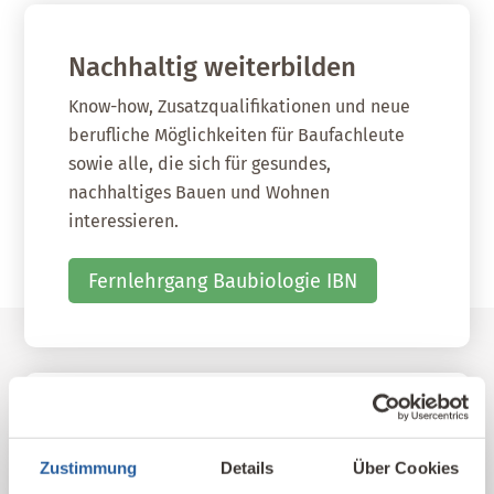
Nachhaltig weiterbilden
Know-how, Zusatzqualifikationen und neue
berufliche Möglichkeiten für Baufachleute
sowie alle, die sich für gesundes,
nachhaltiges Bauen und Wohnen
interessieren.
Fernlehrgang Baubiologie IBN
Unser Kompetenz-Netzwerk
Zustimmung
Details
Über Cookies
Hier finden Sie unsere qualifizierten