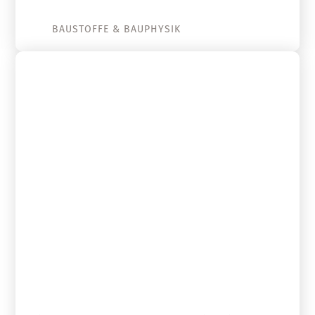
BAUSTOFFE & BAUPHYSIK
14. Juli 2022
Sanierung spätmittelalterliches
Fachwerkhaus – Teil 1