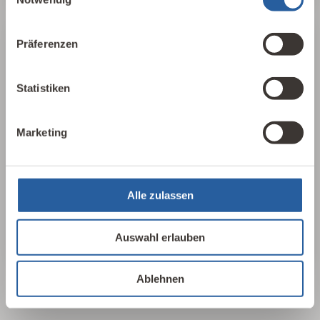
Präferenzen
25 Leitlinien
Für einen schnellen, aufschlussreichen
Statistiken
Überblick haben wir in 25 Leitlinien der
Baubiologie die wichtigsten Parameter
Marketing
herausgearbeitet, sortiert und
zusammengefasst. In 17 Sprachen, als PDF
oder als Plakat erhältlich.
Alle zulassen
25 Leitlinien ansehen
Auswahl erlauben
Ablehnen