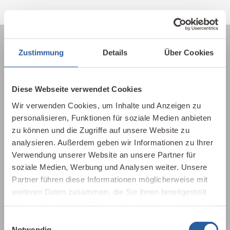
Zustimmung
Details
Über Cookies
Über die Baubiologie
Diese Webseite verwendet Cookies
Die Baubiologie beschäftigt sich mit der
Wir verwenden Cookies, um Inhalte und Anzeigen zu
Beziehung zwischen Menschen und ihrer
personalisieren, Funktionen für soziale Medien anbieten
gebauten Umwelt. Wie wirken sich Gebäude,
zu können und die Zugriffe auf unsere Website zu
Baustoffe und Architektur auf Mensch und
analysieren. Außerdem geben wir Informationen zu Ihrer
Natur aus? Dabei werden ganzheitlich
Verwendung unserer Website an unsere Partner für
gesundheitliche, nachhaltige und
soziale Medien, Werbung und Analysen weiter. Unsere
gestalterische Aspekte betrachtet.
Partner führen diese Informationen möglicherweise mit
weiteren Daten zusammen, die Sie ihnen bereitgestellt
Baubiologie kennenlernen
haben oder die sie im Rahmen Ihrer Nutzung der Dienste
gesammelt haben.
Einwilligungsauswahl
Notwendig