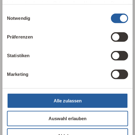
haben oder die sie im Rahmen Ihrer Nutzung der Dienste
gestalterische Aspekte betrachtet.
gesammelt haben.
Einwilligungsauswahl
Notwendig
Baubiologie kennenlernen
Präferenzen
Statistiken
25 Leitlinien
Marketing
Für einen schnellen, aufschlussreichen
Überblick haben wir in 25 Leitlinien der
Baubiologie die wichtigsten Parameter
herausgearbeitet, sortiert und
Alle zulassen
zusammengefasst. In 17 Sprachen, als PDF
oder als Plakat erhältlich.
Auswahl erlauben
25 Leitlinien ansehen