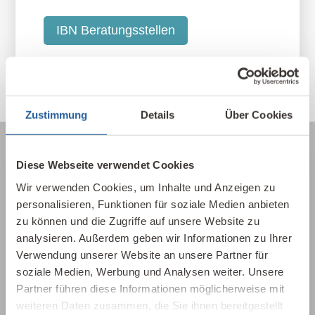
IBN Beratungsstellen
Zustimmung
Details
Über Cookies
Diese Webseite verwendet Cookies
Wir verwenden Cookies, um Inhalte und Anzeigen zu
Über die Baubiologie
personalisieren, Funktionen für soziale Medien anbieten
Die Baubiologie beschäftigt sich mit der
zu können und die Zugriffe auf unsere Website zu
Beziehung zwischen Menschen und ihrer
analysieren. Außerdem geben wir Informationen zu Ihrer
Verwendung unserer Website an unsere Partner für
gebauten Umwelt. Wie wirken sich Gebäude,
soziale Medien, Werbung und Analysen weiter. Unsere
Baustoffe und Architektur auf Mensch und
Partner führen diese Informationen möglicherweise mit
Natur aus? Dabei werden ganzheitlich
weiteren Daten zusammen, die Sie ihnen bereitgestellt
gesundheitliche, nachhaltige und