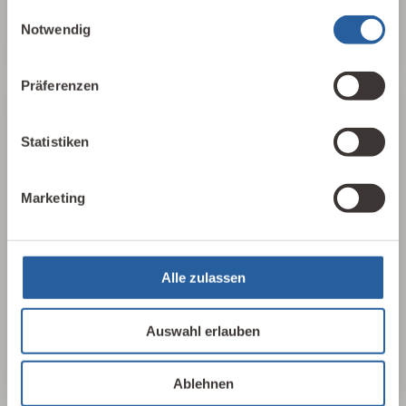
gesammelt haben.
Einwilligungsauswahl
Baubiologie kennenlernen
Notwendig
Präferenzen
25 Leitlinien
Statistiken
Für einen schnellen, aufschlussreichen
Marketing
Überblick haben wir in 25 Leitlinien der
Baubiologie die wichtigsten Parameter
herausgearbeitet, sortiert und
zusammengefasst. In 17 Sprachen, als PDF
Alle zulassen
oder als Plakat erhältlich.
Auswahl erlauben
25 Leitlinien ansehen
Ablehnen