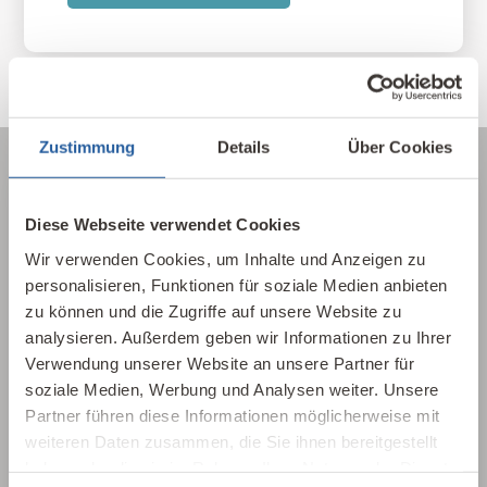
Zustimmung
Details
Über Cookies
Diese Webseite verwendet Cookies
Über die Baubiologie
Wir verwenden Cookies, um Inhalte und Anzeigen zu
Die Baubiologie beschäftigt sich mit der
personalisieren, Funktionen für soziale Medien anbieten
Beziehung zwischen Menschen und ihrer
zu können und die Zugriffe auf unsere Website zu
gebauten Umwelt. Wie wirken sich Gebäude,
analysieren. Außerdem geben wir Informationen zu Ihrer
Baustoffe und Architektur auf Mensch und
Verwendung unserer Website an unsere Partner für
soziale Medien, Werbung und Analysen weiter. Unsere
Natur aus? Dabei werden ganzheitlich
Partner führen diese Informationen möglicherweise mit
gesundheitliche, nachhaltige und
weiteren Daten zusammen, die Sie ihnen bereitgestellt
gestalterische Aspekte betrachtet.
haben oder die sie im Rahmen Ihrer Nutzung der Dienste