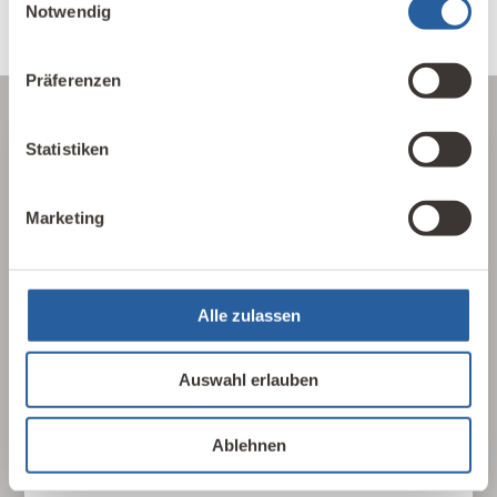
Notwendig
Präferenzen
Statistiken
Über die Baubiologie
Marketing
Die Baubiologie beschäftigt sich mit der
Beziehung zwischen Menschen und ihrer
gebauten Umwelt. Wie wirken sich Gebäude,
Baustoffe und Architektur auf Mensch und
Alle zulassen
Natur aus? Dabei werden ganzheitlich
gesundheitliche, nachhaltige und
Auswahl erlauben
gestalterische Aspekte betrachtet.
Ablehnen
Baubiologie kennenlernen