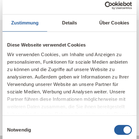
Fernlehrgang Baubiologie IBN
Zustimmung
Details
Über Cookies
Diese Webseite verwendet Cookies
Unser Kompetenz-Netzwerk
Wir verwenden Cookies, um Inhalte und Anzeigen zu
Hier finden Sie unsere qualifizierten
personalisieren, Funktionen für soziale Medien anbieten
Baubiologischen Beratungsstellen und
zu können und die Zugriffe auf unsere Website zu
Kontakte im In- und Ausland nach Standort
analysieren. Außerdem geben wir Informationen zu Ihrer
und Themen sortiert.
Verwendung unserer Website an unsere Partner für
soziale Medien, Werbung und Analysen weiter. Unsere
IBN Beratungsstellen
Partner führen diese Informationen möglicherweise mit
weiteren Daten zusammen, die Sie ihnen bereitgestellt
haben oder die sie im Rahmen Ihrer Nutzung der Dienste
gesammelt haben.
Einwilligungsauswahl
Notwendig