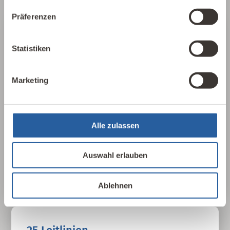
Präferenzen
Über die Baubiologie
Statistiken
Die Baubiologie beschäftigt sich mit der
Beziehung zwischen Menschen und ihrer
Marketing
gebauten Umwelt. Wie wirken sich Gebäude,
Baustoffe und Architektur auf Mensch und
Natur aus? Dabei werden ganzheitlich
Alle zulassen
gesundheitliche, nachhaltige und
gestalterische Aspekte betrachtet.
Auswahl erlauben
Baubiologie kennenlernen
Ablehnen