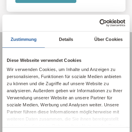
Zustimmung
Details
Über Cookies
Über die Baubiologie
Diese Webseite verwendet Cookies
Wir verwenden Cookies, um Inhalte und Anzeigen zu
Die Baubiologie beschäftigt sich mit der
personalisieren, Funktionen für soziale Medien anbieten
Beziehung zwischen Menschen und ihrer
zu können und die Zugriffe auf unsere Website zu
gebauten Umwelt. Wie wirken sich Gebäude,
analysieren. Außerdem geben wir Informationen zu Ihrer
Baustoffe und Architektur auf Mensch und
Verwendung unserer Website an unsere Partner für
Natur aus? Dabei werden ganzheitlich
soziale Medien, Werbung und Analysen weiter. Unsere
gesundheitliche, nachhaltige und
Partner führen diese Informationen möglicherweise mit
gestalterische Aspekte betrachtet.
weiteren Daten zusammen, die Sie ihnen bereitgestellt
haben oder die sie im Rahmen Ihrer Nutzung der Dienste
Baubiologie kennenlernen