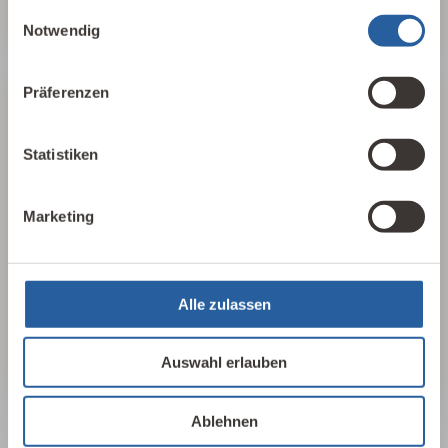
gesammelt haben.
Einwilligungsauswahl
Notwendig
Präferenzen
25 Leitlinien
Statistiken
Für einen schnellen, aufschlussreichen
Überblick haben wir in 25 Leitlinien der
Baubiologie die wichtigsten Parameter
Marketing
herausgearbeitet, sortiert und
zusammengefasst. In 17 Sprachen, als PDF oder
als Plakat erhältlich.
Alle zulassen
25 Leitlinien ansehen
Auswahl erlauben
Ablehnen