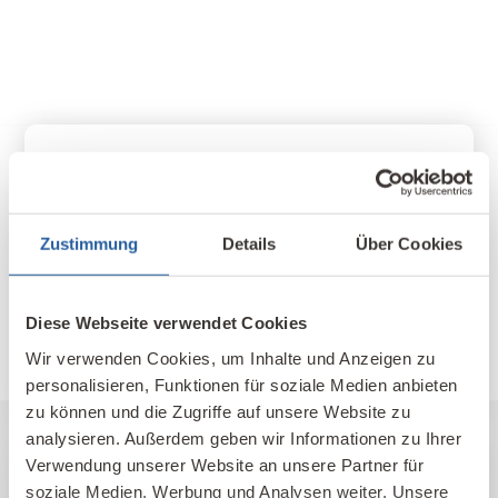
Nachhaltig weiterbilden
Know-how, Zusatzqualifikationen und neue
Zustimmung
Details
Über Cookies
berufliche Möglichkeiten für Baufachleute sowie
alle, die sich für gesundes, nachhaltiges Bauen
und Wohnen interessieren.
Diese Webseite verwendet Cookies
Wir verwenden Cookies, um Inhalte und Anzeigen zu
Fernlehrgang Baubiologie IBN
personalisieren, Funktionen für soziale Medien anbieten
zu können und die Zugriffe auf unsere Website zu
analysieren. Außerdem geben wir Informationen zu Ihrer
Verwendung unserer Website an unsere Partner für
soziale Medien, Werbung und Analysen weiter. Unsere
Unser Kompetenz-Netzwerk