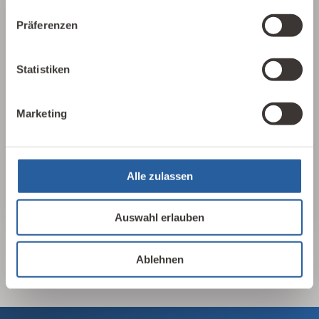
25 Leitlinien
Präferenzen
Für einen schnellen, aufschlussreichen
Statistiken
Überblick haben wir in 25 Leitlinien der
Baubiologie die wichtigsten Parameter
herausgearbeitet, sortiert und
Marketing
zusammengefasst. In 17 Sprachen, als PDF
oder als Plakat erhältlich.
Alle zulassen
25 Leitlinien ansehen
Auswahl erlauben
Ablehnen