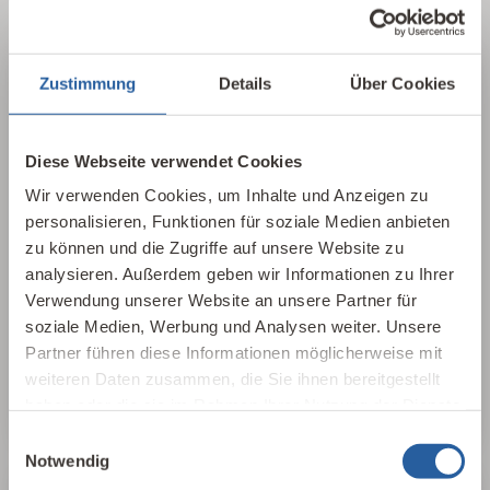
Zustimmung
Details
Über Cookies
Über die Baubiologie
Die Baubiologie beschäftigt sich mit der
Diese Webseite verwendet Cookies
Beziehung zwischen Menschen und ihrer
Wir verwenden Cookies, um Inhalte und Anzeigen zu
gebauten Umwelt. Wie wirken sich Gebäude,
personalisieren, Funktionen für soziale Medien anbieten
Baustoffe und Architektur auf Mensch und
zu können und die Zugriffe auf unsere Website zu
Natur aus? Dabei werden ganzheitlich
analysieren. Außerdem geben wir Informationen zu Ihrer
gesundheitliche, nachhaltige und
Verwendung unserer Website an unsere Partner für
gestalterische Aspekte betrachtet.
soziale Medien, Werbung und Analysen weiter. Unsere
Partner führen diese Informationen möglicherweise mit
Baubiologie kennenlernen
weiteren Daten zusammen, die Sie ihnen bereitgestellt
haben oder die sie im Rahmen Ihrer Nutzung der Dienste
gesammelt haben.
Einwilligungsauswahl
Notwendig