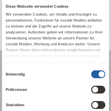
und Themen sortiert.
Diese Webseite verwendet Cookies
Wir verwenden Cookies, um Inhalte und Anzeigen zu
IBN Beratungsstellen
personalisieren, Funktionen für soziale Medien anbieten
zu können und die Zugriffe auf unsere Website zu
analysieren. Außerdem geben wir Informationen zu Ihrer
Verwendung unserer Website an unsere Partner für
soziale Medien, Werbung und Analysen weiter. Unsere
Partner führen diese Informationen möglicherweise mit
weiteren Daten zusammen, die Sie ihnen bereitgestellt
haben oder die sie im Rahmen Ihrer Nutzung der Dienste
gesammelt haben.
Einwilligungsauswahl
Über die Baubiologie
Notwendig
Die Baubiologie beschäftigt sich mit der
Präferenzen
Beziehung zwischen Menschen und ihrer
gebauten Umwelt. Wie wirken sich Gebäude,
Baustoffe und Architektur auf Mensch und
Statistiken
Natur aus? Dabei werden ganzheitlich