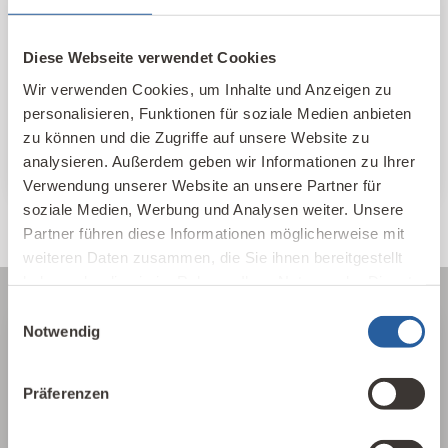
Hier finden Sie unsere qualifizierten
Baubiologischen Beratungsstellen und
Diese Webseite verwendet Cookies
Kontakte im In- und Ausland nach Standort
und Themen sortiert.
Wir verwenden Cookies, um Inhalte und Anzeigen zu
personalisieren, Funktionen für soziale Medien anbieten
IBN Beratungsstellen
zu können und die Zugriffe auf unsere Website zu
analysieren. Außerdem geben wir Informationen zu Ihrer
Verwendung unserer Website an unsere Partner für
soziale Medien, Werbung und Analysen weiter. Unsere
Partner führen diese Informationen möglicherweise mit
weiteren Daten zusammen, die Sie ihnen bereitgestellt
haben oder die sie im Rahmen Ihrer Nutzung der Dienste
gesammelt haben.
Einwilligungsauswahl
Notwendig
Über die Baubiologie
Präferenzen
Die Baubiologie beschäftigt sich mit der
Beziehung zwischen Menschen und ihrer