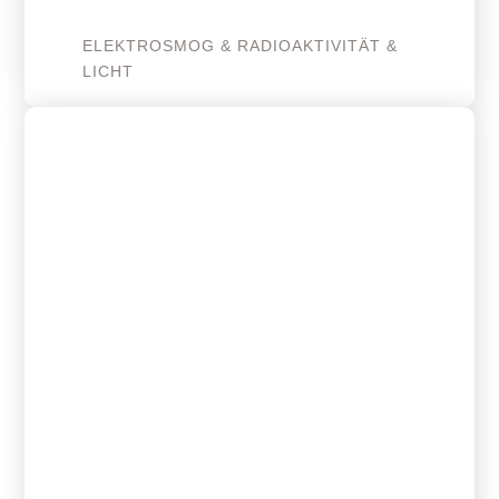
ELEKTROSMOG & RADIOAKTIVITÄT &
LICHT
23. Mai 2024
Ziegelbau mit Säulenwald–
inklusive Kindertagesstätte