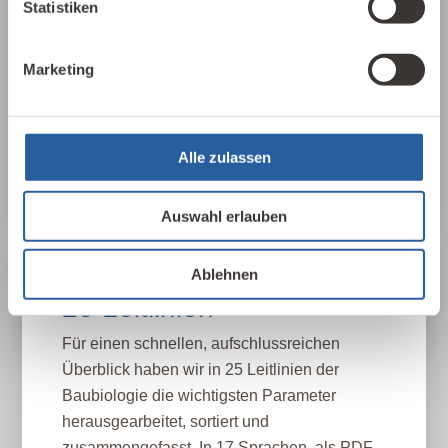
Statistiken
gebauten Umwelt. Wie wirken sich Gebäude,
Baustoffe und Architektur auf Mensch und
Natur aus? Dabei werden ganzheitlich
Marketing
gesundheitliche, nachhaltige und
gestalterische Aspekte betrachtet.
Alle zulassen
Baubiologie kennenlernen
Auswahl erlauben
Ablehnen
25 Leitlinien
Für einen schnellen, aufschlussreichen
Überblick haben wir in 25 Leitlinien der
Baubiologie die wichtigsten Parameter
herausgearbeitet, sortiert und
zusammengefasst. In 17 Sprachen, als PDF