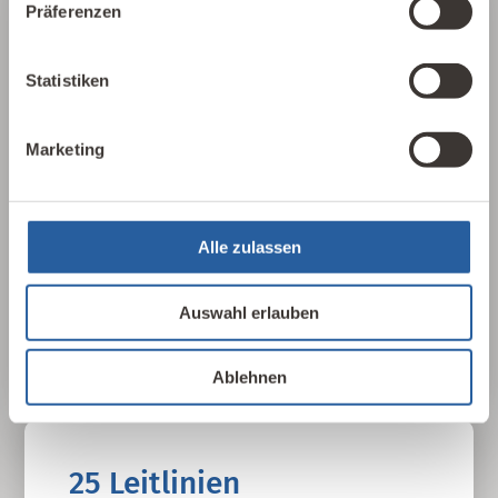
Präferenzen
Über die Baubiologie
Statistiken
Die Baubiologie beschäftigt sich mit der
Beziehung zwischen Menschen und ihrer
Marketing
gebauten Umwelt. Wie wirken sich Gebäude,
Baustoffe und Architektur auf Mensch und
Natur aus? Dabei werden ganzheitlich
gesundheitliche, nachhaltige und
Alle zulassen
gestalterische Aspekte betrachtet.
Auswahl erlauben
Baubiologie kennenlernen
Ablehnen
25 Leitlinien