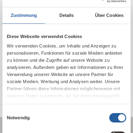
Zustimmung
Details
Über Cookies
Unser Kompetenz-Netzwerk
Diese Webseite verwendet Cookies
Hier finden Sie unsere qualifizierten
Wir verwenden Cookies, um Inhalte und Anzeigen zu
Baubiologischen Beratungsstellen und
personalisieren, Funktionen für soziale Medien anbieten
Kontakte im In- und Ausland nach Standort
zu können und die Zugriffe auf unsere Website zu
und Themen sortiert.
analysieren. Außerdem geben wir Informationen zu Ihrer
Verwendung unserer Website an unsere Partner für
IBN Beratungsstellen
soziale Medien, Werbung und Analysen weiter. Unsere
Partner führen diese Informationen möglicherweise mit
weiteren Daten zusammen, die Sie ihnen bereitgestellt
haben oder die sie im Rahmen Ihrer Nutzung der Dienste
gesammelt haben.
Einwilligungsauswahl
Notwendig