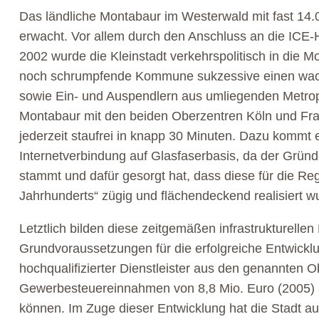
Das ländliche Montabaur im Westerwald mit fast 14
erwacht. Vor allem durch den Anschluss an die ICE-
2002 wurde die Kleinstadt verkehrspolitisch in die 
noch schrumpfende Kommune sukzessive einen wa
sowie Ein- und Auspendlern aus umliegenden Metrop
Montabaur mit den beiden Oberzentren Köln und Fran
jederzeit staufrei in knapp 30 Minuten. Dazu kommt e
Internetverbindung auf Glasfaserbasis, da der Grün
stammt und dafür gesorgt hat, dass diese für die Re
Jahrhunderts“ zügig und flächendeckend realisiert w
Letztlich bilden diese zeitgemäßen infrastrukturel
Grundvoraussetzungen für die erfolgreiche Entwickl
hochqualifizierter Dienstleister aus den genannten 
Gewerbesteuereinnahmen von 8,8 Mio. Euro (2005) a
können. Im Zuge dieser Entwicklung hat die Stadt auf