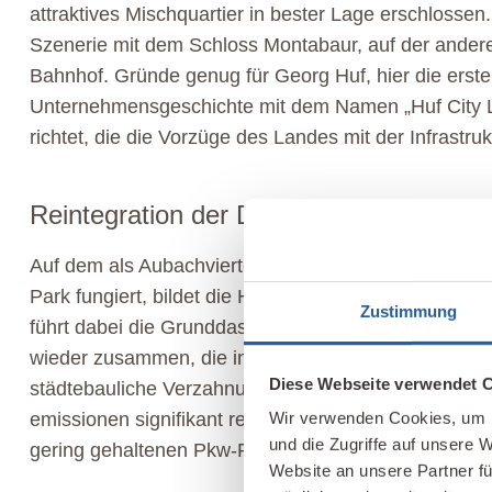
attraktives Mischquartier in bester Lage erschlossen
Szenerie mit dem Schloss Montabaur, auf der anderen
Bahnhof. Gründe genug für Georg Huf, hier die erst
Unternehmensgeschichte mit dem Namen „Huf City Liv
richtet, die die Vorzüge des Landes mit der Infrastru
Reintegration der Daseinsgrundfunktion
Auf dem als Aubachviertel bezeichneten Areal, das 
Park fungiert, bildet die Holzbausiedlung auf 4.900 
Zustimmung
führt dabei die Grunddaseinsfunktionen „Arbeiten“ 
wieder zusammen, die in der Nachkriegszeit oft konz
Diese Webseite verwendet 
städtebauliche Verzahnung, die sowohl den Verkehr
emissionen signifikant reduziert und vor allem Famili
Wir verwenden Cookies, um I
und die Zugriffe auf unsere 
gering gehaltenen Pkw-Parkflächen aus – im Aubachv
Website an unsere Partner fü