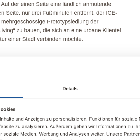
. Auf der einen Seite eine ländlich anmutende
 Seite, nur drei Fußminuten entfernt, der ICE-
e mehrgeschossige Prototypsiedlung der
ing“ zu bauen, die sich an eine urbane Klientel
ktur einer Stadt verbinden möchte.
en
als Bindeglied zwischen der Kernstadt und dem ICE-
2
m
Fläche das größte Einzelprojekt. Das Mischgebiet
Details
(40 % der Fläche) und „Wohnen“ (60 % der Fläche)
ept- und sinnlos getrennt wurden. Diese
Cookies
 als auch Lärm, Abgase wie auch Feinstaub
en mit Kindern hilft, drückt sich auch in den bewusst
nhalte und Anzeigen zu personalisieren, Funktionen für soziale
Website zu analysieren. Außerdem geben wir Informationen zu I
iertel fährt man mit der Bahn oder geht zu Fuß.
r soziale Medien, Werbung und Analysen weiter. Unsere Partner