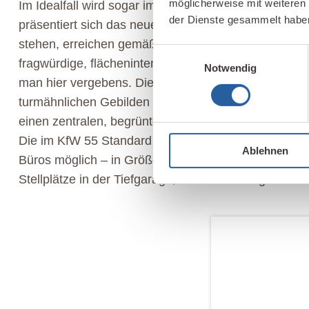
möglicherweise mit weiteren
Im Idealfall wird sogar im Erdgeschoss gearbeitet 
der Dienste gesammelt habe
präsentiert sich das neue Stadtviertel urban. Die G
stehen, erreichen gemäß Bebauungsplan eine maxima
Einwilligungsauswahl
fragwürdige, flächenintensive Einfamilienhäuser od
Notwendig
man hier vergebens. Die viergeschossigen Holzbauten
turmähnlichen Gebilden einen Kleinsiedlungscharakt
einen zentralen, begrünten Innenhof, der als Sozia
Die im KfW 55 Standard errichteten 44 Mietwohnunge
Ablehnen
2
Büros möglich – in Größen zwischen 60 m
und 130
Stellplätze in der Tiefgarage, die unter dem gesamt