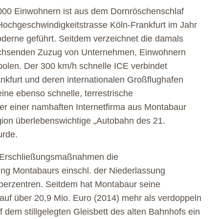
.000 Einwohnern ist aus dem Dornröschenschlaf
Hochgeschwindigkeitstrasse Köln-Frankfurt im Jahr
Moderne geführt. Seitdem verzeichnet die damals
chsenden Zuzug von Unternehmen, Einwohnern
olen. Der 300 km/h schnelle ICE verbindet
kfurt und deren internationalen Großflughafen
ine ebenso schnelle, terrestrische
der einer namhaften Internetfirma aus Montabaur
gion überlebenswichtige „Autobahn des 21.
urde.
len Erschließungsmaßnahmen die
ung Montabaurs einschl. der Niederlassung
Oberzentren. Seitdem hat Montabaur seine
uf über 20,9 Mio. Euro (2014) mehr als verdoppeln
 dem stillgelegten Gleisbett des alten Bahnhofs ein