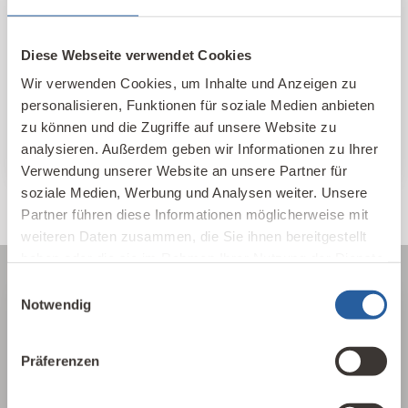
Hier finden Sie unsere qualifizierten
Baubiologischen Beratungsstellen und
Kontakte im In- und Ausland nach Standort
Diese Webseite verwendet Cookies
und Themen sortiert.
Wir verwenden Cookies, um Inhalte und Anzeigen zu
personalisieren, Funktionen für soziale Medien anbieten
IBN Beratungsstellen
zu können und die Zugriffe auf unsere Website zu
analysieren. Außerdem geben wir Informationen zu Ihrer
Verwendung unserer Website an unsere Partner für
soziale Medien, Werbung und Analysen weiter. Unsere
Partner führen diese Informationen möglicherweise mit
weiteren Daten zusammen, die Sie ihnen bereitgestellt
haben oder die sie im Rahmen Ihrer Nutzung der Dienste
gesammelt haben.
Einwilligungsauswahl
Notwendig
Über die Baubiologie
Präferenzen
Die Baubiologie beschäftigt sich mit der
Beziehung zwischen Menschen und ihrer