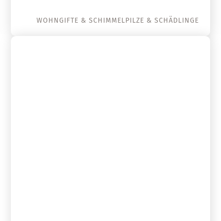
WOHNGIFTE & SCHIMMELPILZE & SCHÄDLINGE
07. Dezember 2020
7 Tipps gegen Schimmel und
Bakterien im Haushalt