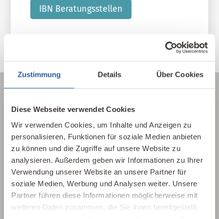
IBN Beratungsstellen
Zustimmung
Details
Über Cookies
Diese Webseite verwendet Cookies
Über die Baubiologie
Wir verwenden Cookies, um Inhalte und Anzeigen zu
personalisieren, Funktionen für soziale Medien anbieten
Die Baubiologie beschäftigt sich mit der
zu können und die Zugriffe auf unsere Website zu
Beziehung zwischen Menschen und ihrer
analysieren. Außerdem geben wir Informationen zu Ihrer
gebauten Umwelt. Wie wirken sich Gebäude,
Verwendung unserer Website an unsere Partner für
Baustoffe und Architektur auf Mensch und
soziale Medien, Werbung und Analysen weiter. Unsere
Natur aus? Dabei werden ganzheitlich
Partner führen diese Informationen möglicherweise mit
gesundheitliche, nachhaltige und
weiteren Daten zusammen, die Sie ihnen bereitgestellt
gestalterische Aspekte betrachtet.
haben oder die sie im Rahmen Ihrer Nutzung der Dienste