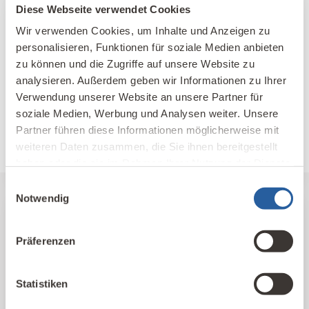
Diese Webseite verwendet Cookies
Nachhaltig weiterbilden
Wir verwenden Cookies, um Inhalte und Anzeigen zu
personalisieren, Funktionen für soziale Medien anbieten
Know-how, Zusatzqualifikationen und neue
zu können und die Zugriffe auf unsere Website zu
berufliche Möglichkeiten für Baufachleute
analysieren. Außerdem geben wir Informationen zu Ihrer
sowie alle, die sich für gesundes, nachhaltiges
Verwendung unserer Website an unsere Partner für
Bauen und Wohnen interessieren.
soziale Medien, Werbung und Analysen weiter. Unsere
Partner führen diese Informationen möglicherweise mit
weiteren Daten zusammen, die Sie ihnen bereitgestellt
Fernlehrgang Baubiologie IBN
haben oder die sie im Rahmen Ihrer Nutzung der Dienste
gesammelt haben.
Einwilligungsauswahl
Notwendig
Unser Kompetenz-Netzwerk
Präferenzen
Hier finden Sie unsere qualifizierten
Baubiologischen Beratungsstellen und
Statistiken
Kontakte im In- und Ausland nach Standort