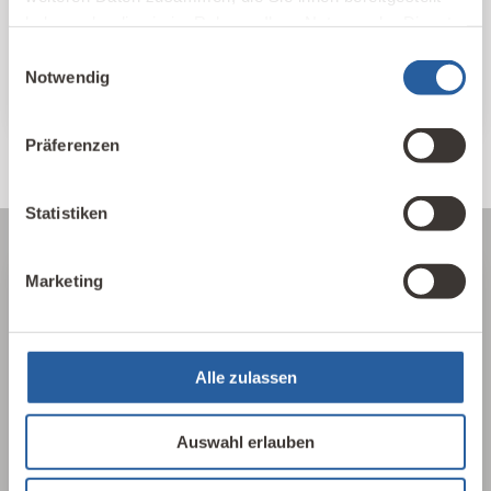
und Themen sortiert.
haben oder die sie im Rahmen Ihrer Nutzung der Dienste
gesammelt haben.
Einwilligungsauswahl
IBN Beratungsstellen
Notwendig
Präferenzen
Statistiken
Marketing
Über die Baubiologie
Die Baubiologie beschäftigt sich mit der
Alle zulassen
Beziehung zwischen Menschen und ihrer
gebauten Umwelt. Wie wirken sich Gebäude,
Auswahl erlauben
Baustoffe und Architektur auf Mensch und
Natur aus? Dabei werden ganzheitlich