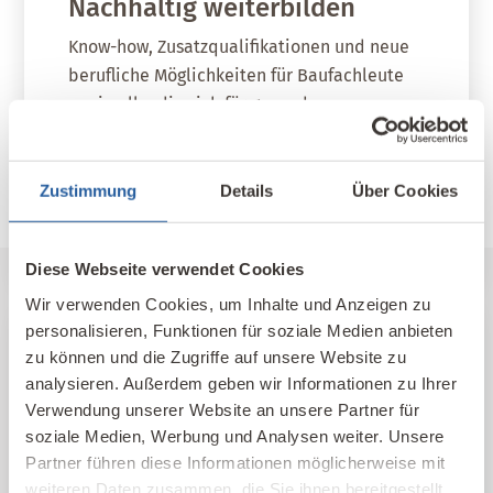
Nachhaltig weiterbilden
Know-how, Zusatzqualifikationen und neue
berufliche Möglichkeiten für Baufachleute
sowie alle, die sich für gesundes,
nachhaltiges Bauen und Wohnen
interessieren.
Zustimmung
Details
Über Cookies
Fernlehrgang Baubiologie IBN
Diese Webseite verwendet Cookies
Wir verwenden Cookies, um Inhalte und Anzeigen zu
personalisieren, Funktionen für soziale Medien anbieten
zu können und die Zugriffe auf unsere Website zu
Unser Kompetenz-Netzwerk
analysieren. Außerdem geben wir Informationen zu Ihrer
Verwendung unserer Website an unsere Partner für
Hier finden Sie unsere qualifizierten
soziale Medien, Werbung und Analysen weiter. Unsere
Baubiologischen Beratungsstellen und
Partner führen diese Informationen möglicherweise mit
Kontakte im In- und Ausland nach Standort
weiteren Daten zusammen, die Sie ihnen bereitgestellt