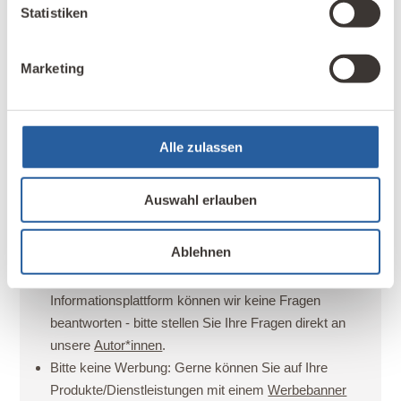
Statistiken
Quellenangaben
Marketing
Ihre Stimme zählt
Alle zulassen
Kommentarregeln:
Wir sind neugierig, was Sie zu sagen haben. Hier ist
Auswahl erlauben
Raum für Ihre Meinung, Erfahrung, Stellungnahme oder
ergänzende Informationen. Bitte beachten Sie bei Ihrem
Ablehnen
Kommentar folgende Regeln:
Bitte keine Fragen:
Auf dieser kostenlosen
Informationsplattform können wir keine Fragen
beantworten - bitte stellen Sie Ihre Fragen direkt an
unsere
Autor*innen
.
Bitte keine Werbung:
Gerne können Sie auf Ihre
Produkte/Dienstleistungen mit einem
Werbebanner