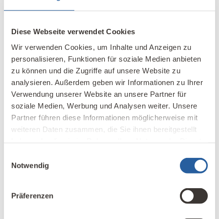
Klimahausangaben
Energieeffizienzklasse
Gebäudehülle: A
Diese Webseite verwendet Cookies
Gesamtenergieeffizienzklasse:
Wir verwenden Cookies, um Inhalte und Anzeigen zu
Gold
personalisieren, Funktionen für soziale Medien anbieten
zu können und die Zugriffe auf unsere Website zu
analysieren. Außerdem geben wir Informationen zu Ihrer
Planung
Architektin Christine Pfeifer,
Verwendung unserer Website an unsere Partner für
Baubiologin IBN, LO-Feng
soziale Medien, Werbung und Analysen weiter. Unsere
Shui Beraterin und Trainerin
Partner führen diese Informationen möglicherweise mit
Architekt Norbert Dalsass,
weiteren Daten zusammen, die Sie ihnen bereitgestellt
haben oder die sie im Rahmen Ihrer Nutzung der Dienste
Brixen
gesammelt haben.
Einwilligungsauswahl
Notwendig
Vollholzelemente
holzius, Prad am Stilfserjoch,
Südtirol,
www.holzius.com
Präferenzen