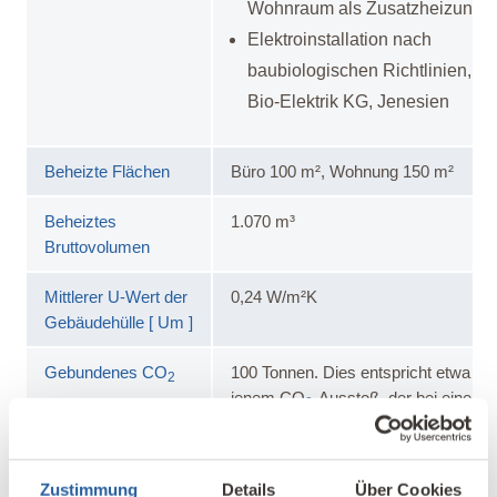
Wohnraum als Zusatzheizung
Elektroinstallation nach
baubiologischen Richtlinien,
Bio-Elektrik KG, Jenesien
Beheizte Flächen
Büro 100 m², Wohnung 150 m²
Be heiztes
1.070 m³
Bruttovolumen
Mittlerer U-Wert der
0,24 W/m²K
Gebäudehülle [ Um ]
Gebundenes CO
100 Tonnen. Dies entspricht etwa
2
jenem CO
-Ausstoß, der bei einem
2
Mittelklasse-PKW mit einer
Fahrleistung von rund 900.000 km
entsteht.
Zustimmung
Details
Über Cookies