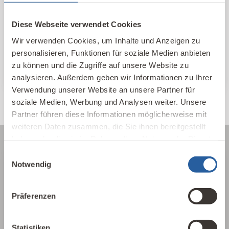
Baubiologischen Beratungsstellen und
Kontakte im In- und Ausland nach Standort
Diese Webseite verwendet Cookies
und Themen sortiert.
Wir verwenden Cookies, um Inhalte und Anzeigen zu
personalisieren, Funktionen für soziale Medien anbieten
IBN Beratungsstellen
zu können und die Zugriffe auf unsere Website zu
analysieren. Außerdem geben wir Informationen zu Ihrer
Verwendung unserer Website an unsere Partner für
soziale Medien, Werbung und Analysen weiter. Unsere
Partner führen diese Informationen möglicherweise mit
weiteren Daten zusammen, die Sie ihnen bereitgestellt
haben oder die sie im Rahmen Ihrer Nutzung der Dienste
gesammelt haben.
Einwilligungsauswahl
Notwendig
Über die Baubiologie
Die Baubiologie beschäftigt sich mit der
Präferenzen
Beziehung zwischen Menschen und ihrer
gebauten Umwelt. Wie wirken sich Gebäude,
Statistiken