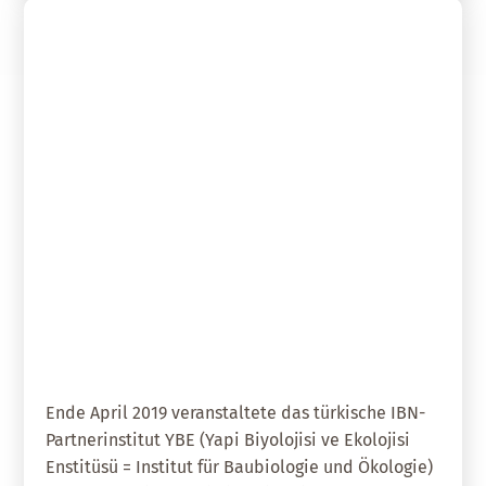
09. Mai 2019
Baubiologie international –
Exkursion und Fachforum in der
Türkei
Ende April 2019 veranstaltete das türkische IBN-
Partnerinstitut YBE (Yapi Biyolojisi ve Ekolojisi
Enstitüsü = Institut für Baubiologie und Ökologie)