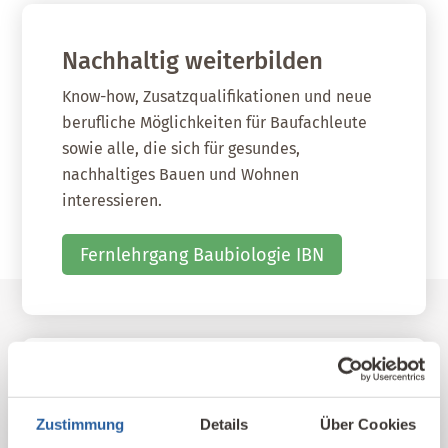
Nachhaltig weiterbilden
Know-how, Zusatzqualifikationen und neue
berufliche Möglichkeiten für Baufachleute
sowie alle, die sich für gesundes,
nachhaltiges Bauen und Wohnen
interessieren.
Fernlehrgang Baubiologie IBN
Unser Kompetenz-Netzwerk
Zustimmung
Details
Über Cookies
Hier finden Sie unsere qualifizierten