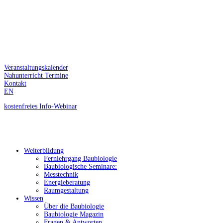
Veranstaltungskalender
Nahunterricht Termine
Kontakt
EN
kostenfreies
Info-Webinar
Weiterbildung
Fernlehrgang Baubiologie
Baubiologische Seminare:
Messtechnik
Energieberatung
Raumgestaltung
Wissen
Über die Baubiologie
Baubiologie Magazin
Fragen & Antworten