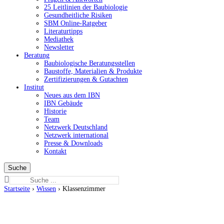
25 Leitlinien der Baubiologie
Gesundheitliche Risiken
SBM Online-Ratgeber
Literaturtipps
Mediathek
Newsletter
Beratung
Baubiologische Beratungsstellen
Baustoffe, Materialien & Produkte
Zertifizierungen & Gutachten
Institut
Neues aus dem IBN
IBN Gebäude
Historie
Team
Netzwerk Deutschland
Netzwerk international
Presse & Downloads
Kontakt
Suchen
nach:
Startseite
›
Wissen
›
Klassenzimmer