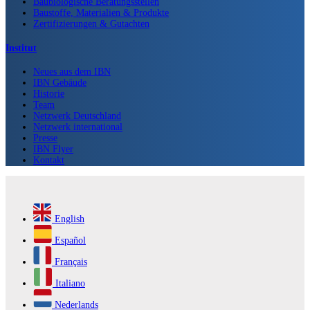
Baubiologische Beratungsstellen
Baustoffe, Materialien & Produkte
Zertifizierungen & Gutachten
Institut
Neues aus dem IBN
IBN Gebäude
Historie
Team
Netzwerk Deutschland
Netzwerk international
Presse
IBN Flyer
Kontakt
English
Español
Français
Italiano
Nederlands