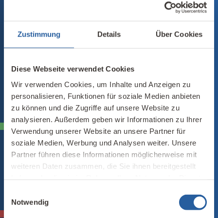
Zustimmung
Details
Über Cookies
Diese Webseite verwendet Cookies
Wir verwenden Cookies, um Inhalte und Anzeigen zu
personalisieren, Funktionen für soziale Medien anbieten
zu können und die Zugriffe auf unsere Website zu
analysieren. Außerdem geben wir Informationen zu Ihrer
WEITERBILDUNG
Verwendung unserer Website an unsere Partner für
Fernlehrgang Baubiologie
soziale Medien, Werbung und Analysen weiter. Unsere
Baubiologische Seminare:
Partner führen diese Informationen möglicherweise mit
weiteren Daten zusammen, die Sie ihnen bereitgestellt
Messtechnik
haben oder die sie im Rahmen Ihrer Nutzung der Dienste
Raumgestaltung
gesammelt haben.
Energieberatung
Einwilligungsauswahl
Notwendig
WISSEN