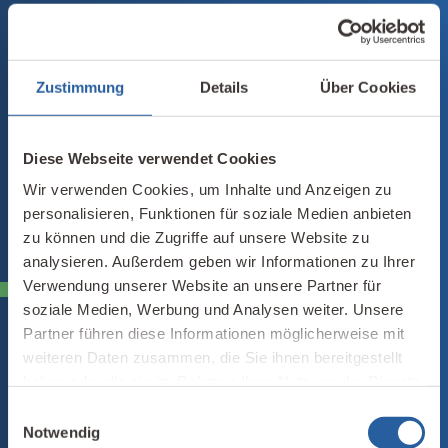
Zustimmung
Details
Über Cookies
Diese Webseite verwendet Cookies
Wir verwenden Cookies, um Inhalte und Anzeigen zu
personalisieren, Funktionen für soziale Medien anbieten
zu können und die Zugriffe auf unsere Website zu
analysieren. Außerdem geben wir Informationen zu Ihrer
Verwendung unserer Website an unsere Partner für
WEITERBILDUNG
soziale Medien, Werbung und Analysen weiter. Unsere
Fernlehrgang Baubiologie
Partner führen diese Informationen möglicherweise mit
Baubiologische Seminare:
weiteren Daten zusammen, die Sie ihnen bereitgestellt
Messtechnik
haben oder die sie im Rahmen Ihrer Nutzung der Dienste
Raumgestaltung
gesammelt haben.
Einwilligungsauswahl
Energieberatung
Notwendig