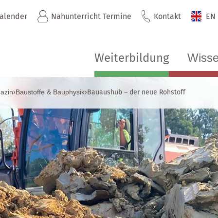
kalender
Nahunterricht Termine
Kontakt
EN
Weiterbildung
Wiss
azin
›
Baustoffe & Bauphysik
›
Bauaushub – der neue Rohstoff