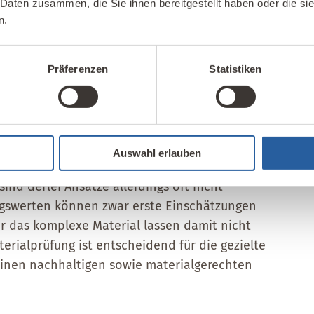
 Daten zusammen, die Sie ihnen bereitgestellt haben oder die s
mensetzung von Lehm ist in Wirklichkeit eine
n.
ige Anwendung in der Baustoffherstellung, eine
erarbeitungskonsistenzen. Dieses einmalige
en. Aufgrund jahrzehntelanger Vernachlässigung
Präferenzen
Statistiken
fizit in der systematischen Materialprüfung von
ffen annähernd dem Stand der Technik
 besteht noch Forschungsbedarf bezüglich der
g wird angenommen, dass einfache Handversuche
Auswahl erlauben
rial für den Lehmbau zu bewerten. In einer auf
ind derlei Ansätze allerdings oft nicht
ngswerten können zwar erste Einschätzungen
r das komplexe Material lassen damit nicht
erialprüfung ist entscheidend für die gezielte
inen nachhaltigen sowie materialgerechten