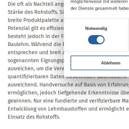
möglicherweise mit weiteren
Die oft als Nachteil angeführte variierende Zusam
der Dienste gesammelt habe
Stärke des Rohstoffs. Sie ermöglicht eine vielseit
breite Produktpalette als auch unterschiedliche V
Einwilligungsauswahl
Potenzial gilt es effizient und nachhaltig zu nutz
Notwendig
besteht jedoch in der Forschung noch immer ein De
Baulehm. Während die Prüfungen von Lehmbausto
entsprechen und breit angewendet werden können,
sogenannten Eignungsprüfung von Baulehm. Häufi
Ablehnen
ausreichen, um die Verwertbarkeit von Aushubmate
quantifizierbaren Daten basierenden Bauindustrie s
ausreichend. Handversuche auf Basis von Erfahru
ermöglichen, jedoch tiefgehende Erkenntnisse übe
gewinnen. Nur eine fundierte und verifizierbare Mat
Entwicklung von Lehmbaustoffen und ermöglicht e
Einsatz des Rohstoffs.