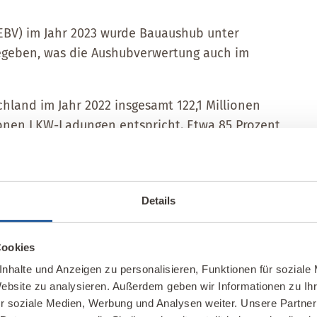
(EBV) im Jahr 2023 wurde Bauaushub unter
egeben, was die Aushubverwertung auch im
chland im Jahr 2022 insgesamt 122,1 Millionen
onen LKW-Ladungen entspricht. Etwa 85 Prozent
et, hauptsächlich zur Verfüllung von Kies-,
allerdings auch der lehmige Aushub durch die
unbrauchbar. Auch einige Branchen der
Details
wie etwa der Straßen- und Erdbau sowie die
i liegt der Fokus jedoch hauptsächlich auf dem
islang weitgehend ungenutzt bleibt.
Cookies
nhalte und Anzeigen zu personalisieren, Funktionen für soziale
Website zu analysieren. Außerdem geben wir Informationen zu I
r soziale Medien, Werbung und Analysen weiter. Unsere Partner