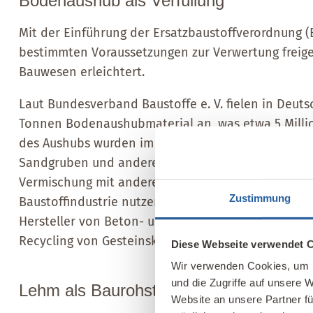
Bodenaushub als Verfüllung
Mit der Einführung der Ersatzbaustoffverordnung 
bestimmten Voraussetzungen zur Verwertung freig
Bauwesen erleichtert.
Laut Bundesverband Baustoffe e. V. fielen in Deuts
Tonnen Bodenaushubmaterial an, was etwa 5 Milli
des Aushubs wurden im übertägigen Bergbau verwert
Sandgruben und anderen Abgrabungen. Dabei wird 
Vermischung mit anderen Böden für den Lehmbau 
Zustimmung
Baustoffindustrie nutzen bereits Aushubmaterial, 
Hersteller von Beton- und Asphaltbaustoffen. Dabe
Recycling von Gesteinskörnungen, während Lehm b
Diese Webseite verwendet 
Wir verwenden Cookies, um I
und die Zugriffe auf unsere 
Lehm als Baurohstoff
Website an unsere Partner fü