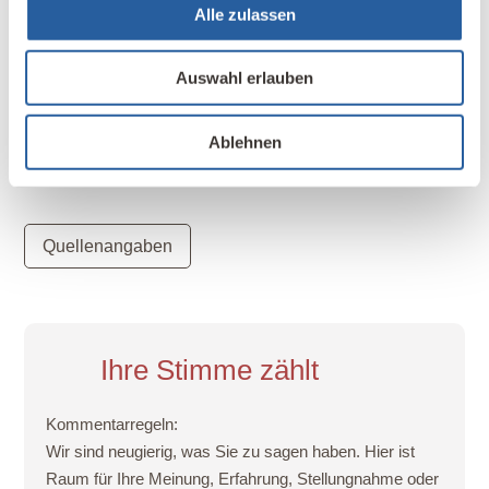
Alle zulassen
junge Menschen ein Stück ihres Weges begleiten
und ihnen Perspektiven aufzeigen.
Auswahl erlauben
Weitere Informationen zur Peter M. Schober
Stiftung
Ablehnen
Quellenangaben
Ihre Stimme zählt
Kommentarregeln:
Wir sind neugierig, was Sie zu sagen haben. Hier ist
Raum für Ihre Meinung, Erfahrung, Stellungnahme oder