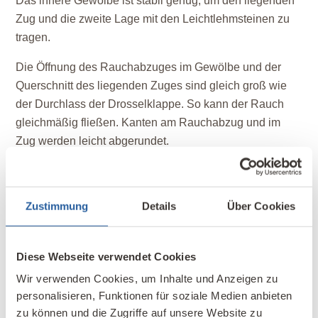
Das innere Gewölbe ist stabil genug, um den liegenden
Zug und die zweite Lage mit den Leichtlehmsteinen zu
tragen.
Die Öffnung des Rauchabzuges im Gewölbe und der
Querschnitt des liegenden Zuges sind gleich groß wie
der Durchlass der Drosselklappe. So kann der Rauch
gleichmäßig fließen. Kanten am Rauchabzug und im
Zug werden leicht abgerundet.
Der Backofen ist mit Lehm-Grundputz verputzt. Es wurde
ein Gewebegitter (Putzträger) zur Vermeidung von
Zustimmung
Details
Über Cookies
Trocknungsrissen eingearbeitet. Unter den
Schamotteplatten am Boden des Backraumes sitzt
ebenfalls eine Lage Leichtlehmsteine zur
Diese Webseite verwendet Cookies
Wärmedämmung.
Wir verwenden Cookies, um Inhalte und Anzeigen zu
Das erste Einheizen des schweren Lehmkörper
personalisieren, Funktionen für soziale Medien anbieten
geschieht sehr langsam, um die Feuchtigkeit ohne
zu können und die Zugriffe auf unsere Website zu