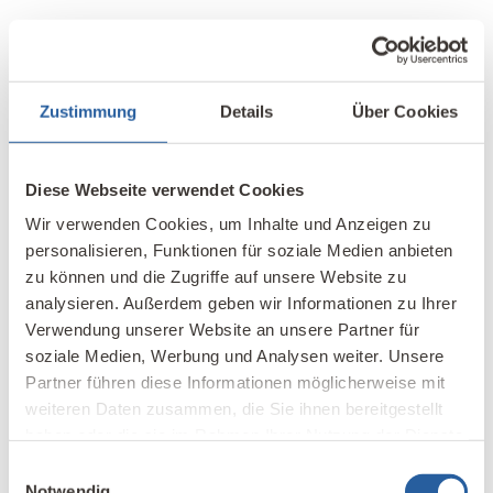
Das Thema Lichtflimmern (engl. flicker) ist zwar in der
Industrie allseits bekannt, aber aufgrund der noch
vorhandenen Vielzahl von flimmernden Elektroniken in
Zustimmung
Details
Über Cookies
den LEDs oder Vorschaltgeräten öffentlich noch nicht
salonfähig. Mit Sicherheit ein Thema in den kommenden
Jahren, denn an einer Bewertung mit entsprechenden
Diese Webseite verwendet Cookies
Standards wird intensiv gearbeitet.
Wir verwenden Cookies, um Inhalte und Anzeigen zu
Eine Aufgabe für Baubiologen
personalisieren, Funktionen für soziale Medien anbieten
Die Argumente der Industrie für gesundes Licht spielt der
zu können und die Zugriffe auf unsere Website zu
Baubiologie in die Hände. Durchschnittlich 90 % unserer
analysieren. Außerdem geben wir Informationen zu Ihrer
Zeit verbringen wir in Innenräumen, davon viele Stunden
Verwendung unserer Website an unsere Partner für
unter Kunstlicht. Lichtplaner, Arbeitgeber,
soziale Medien, Werbung und Analysen weiter. Unsere
Krankenkassen, Ärztekammern, Heilpraktikerverbände
Partner führen diese Informationen möglicherweise mit
oder Medien wären ideale Ansprechpartner für
weiteren Daten zusammen, die Sie ihnen bereitgestellt
baubiologische Messtechniker (nicht nur) in Sachen
haben oder die sie im Rahmen Ihrer Nutzung der Dienste
Licht. Wenn nicht jetzt, wann dann? Jeweils nach der
gesammelt haben.
Einwilligungsauswahl
Einführung von Leuchtstoffröhren und den ersten
Notwendig