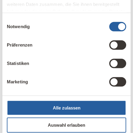
weiteren Daten zusammen, die Sie ihnen bereitgestellt
Name
*
haben oder die sie im Rahmen Ihrer Nutzung der Dienste
gesammelt haben.
Einwilligungsauswahl
Notwendig
E-Mail-Adresse
*
Präferenzen
Name, E-Mail-Adresse und Website in diesem
Statistiken
Browser für meinen nächsten Kommentar
speichern.
Marketing
Kommentar abschicken
Alle zulassen
Grafiken:
lichtmikroskop.net
Auswahl erlauben