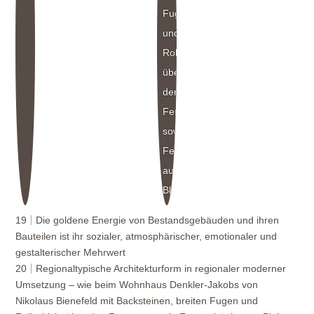
Fugen
und
Rollschicht
über
den
Fenstern
sowie
Fensterbänke
aus
Blei
19
Die goldene Energie von
Bestandsgebäuden und ihren
Bauteilen ist ihr sozialer, atmosphärischer, emotionaler und
gestalterischer Mehrwert
20
Regionaltypische Architekturform in regionaler moderner
Umsetzung – wie beim Wohnhaus Denkler-Jakobs von
Nikolaus Bienefeld mit Backsteinen, breiten Fugen und