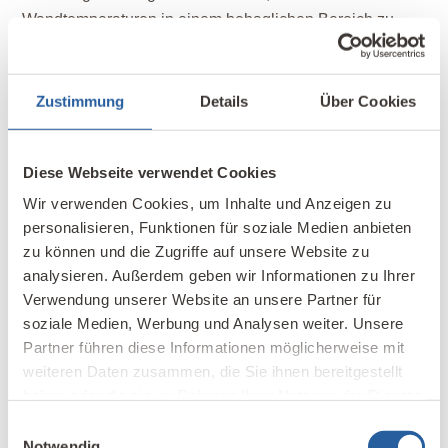
Wandtemperaturen in einem behaglichen Bereich zu
halten.
Zustimmung
Details
Über Cookies
Diese Webseite verwendet Cookies
Wir verwenden Cookies, um Inhalte und Anzeigen zu
personalisieren, Funktionen für soziale Medien anbieten
zu können und die Zugriffe auf unsere Website zu
Tab. 2
Wasserdampfabgabe des Menschen (gesamt) in
analysieren. Außerdem geben wir Informationen zu Ihrer
Abhängigkeit von der Raumlufttemperatur
Verwendung unserer Website an unsere Partner für
soziale Medien, Werbung und Analysen weiter. Unsere
Wichtig ist, dass man diesen Sachverhalt als ein
Partner führen diese Informationen möglicherweise mit
weiteren Daten zusammen, die Sie ihnen bereitgestellt
Behaglichkeitsproblem (und auch Trockenheitsproblem)
haben oder die sie im Rahmen Ihrer Nutzung der Dienste
des Winters anerkennt. Luftbefeuchter haben für
gesammelt haben.
zahlreiche Einsatzfälle ihre Berechtigung. Was aber hilft
Einwilligungsauswahl
Notwendig