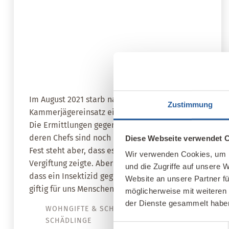
29. Mai 2024
Schädlingsbekämpfungsmittel:
Wie giftig sind sie für Mensch
und Tier?
Im August 2021 starb nach einem
Zustimmung
Kammerjägereinsatz ein 9 Monate altes Baby.
Die Ermittlungen gegen die Kammerjägerin und
deren Chefs sind noch nicht abgeschlossen.
Diese Webseite verwendet 
Fest steht aber, dass es alle Anzeichen einer
Wir verwenden Cookies, um I
Vergiftung zeigte. Aber kann es überhaupt sein,
und die Zugriffe auf unsere 
dass ein Insektizid gegen Schädlinge auch
Website an unsere Partner fü
giftig für uns Menschen sowie Haustiere ist?
möglicherweise mit weiteren
der Dienste gesammelt habe
WOHNGIFTE & SCHIMMELPILZE &
SCHÄDLINGE
Einwilligungsauswahl