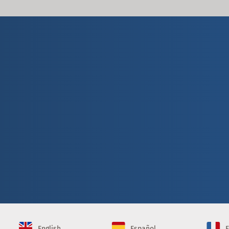
English
Español
F