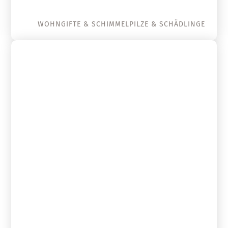
WOHNGIFTE & SCHIMMELPILZE & SCHÄDLINGE
28. Februar 2020
Schädlinge als Indikatoren für
Bauschäden und Mängel