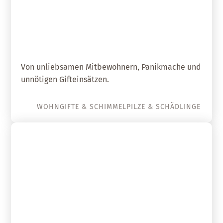
06. September 2018
Was krabbelt denn da? – Teil 2
Von unliebsamen Mitbewohnern, Panikmache und
unnötigen Gifteinsätzen.
WOHNGIFTE & SCHIMMELPILZE & SCHÄDLINGE