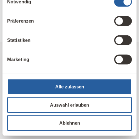
Notwendig
sowie alle, die sich für gesundes, nachhaltiges
Bauen und Wohnen interessieren.
Präferenzen
Fernlehrgang Baubiologie IBN
Statistiken
Marketing
Unser Kompetenz-Netzwerk
Hier finden Sie unsere qualifizierten
Alle zulassen
Baubiologischen Beratungsstellen und
Kontakte im In- und Ausland nach Standort
und Themen sortiert.
Auswahl erlauben
IBN Beratungsstellen
Ablehnen