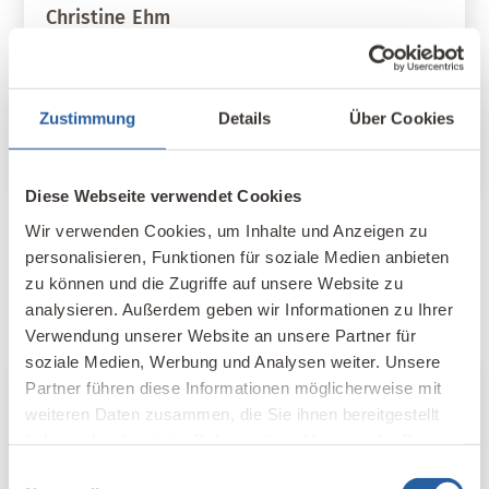
Christine
Ehm
Dipl.-Biologin, Chemikerin und
Baubiologin IBN in 79771 Klettgau
Zustimmung
Details
Über Cookies
E-Mail schreiben
Website besuchen
Diese Webseite verwendet Cookies
Wir verwenden Cookies, um Inhalte und Anzeigen zu
Alle Autoren ansehen
personalisieren, Funktionen für soziale Medien anbieten
zu können und die Zugriffe auf unsere Website zu
analysieren. Außerdem geben wir Informationen zu Ihrer
Verwendung unserer Website an unsere Partner für
soziale Medien, Werbung und Analysen weiter. Unsere
Partner führen diese Informationen möglicherweise mit
Nachhaltig weiterbilden
weiteren Daten zusammen, die Sie ihnen bereitgestellt
haben oder die sie im Rahmen Ihrer Nutzung der Dienste
Know-how, Zusatzqualifikationen und neue
gesammelt haben.
Einwilligungsauswahl
berufliche Möglichkeiten für Baufachleute